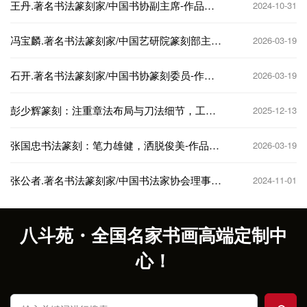
王丹.著名书法篆刻家/中国书协副主席-作品定
2024-10-31
制
冯宝麟.著名书法篆刻家/中国艺研院篆刻部主
2026-03-19
任-作品定制
石开.著名书法篆刻家/中国书协篆刻委员-作品
2026-03-19
定制
彭少辉篆刻：注重章法布局与刀法细节，工稳
2025-12-13
雅致-作品礼品定制
张国忠书法篆刻：笔力雄健，洒脱俊美-作品定
2026-03-19
制
张公者.著名书法篆刻家/中国书法家协会理事-
2024-11-01
作品定制
八斗苑・全国名家书画高端定制中
心！