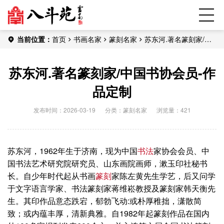
当前位置：
首页
书画名家
篆刻名家
苏东河.著名篆刻家/中
国书协会员-作品定制
苏东河.著名篆刻家/中国书协会员-作
品定制
发布时间：2026-03-19
分类：
篆刻名家
浏览量：421
苏东河，1962年生于济南，现为中国
书法
家协会会员、中
国书法艺术研究院研究员、山东画院画师，漱玉印社秘书
长。自少年时代起从书画
篆刻
家陈左黄先生学艺，后又问学
于文字语言学家、书法篆刻家蒋维崧教授及篆刻家韩天衡先
生。其印作品意态跌宕，郁勃飞动:或朴厚稚拙，潇散简
致；或内蕴丰厚，清新典雅。自1982年起篆刻作品在国内