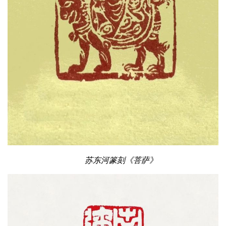
苏东河篆刻《菩萨》