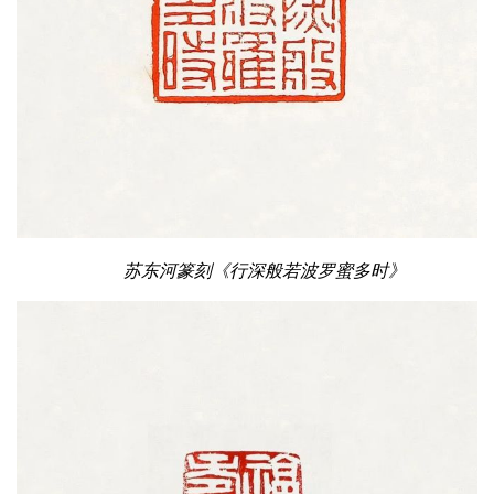
苏东河篆刻《行深般若波罗蜜多时》