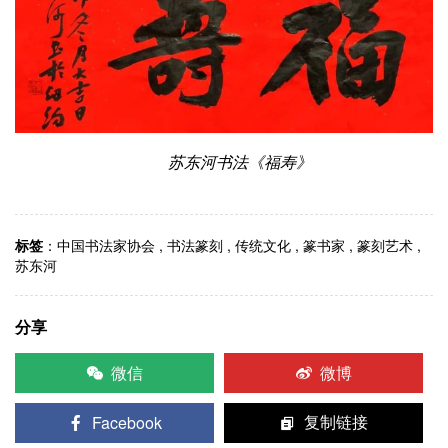
苏东河书法《福寿》
标签
：
中国书法家协会
,
书法篆刻
,
传统文化
,
篆书家
,
篆刻艺术
,
苏东河
分享
微信
微博
Facebook
复制链接