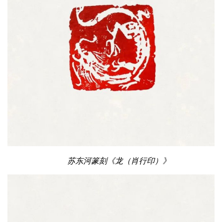
苏东河篆刻《龙（肖行印）》