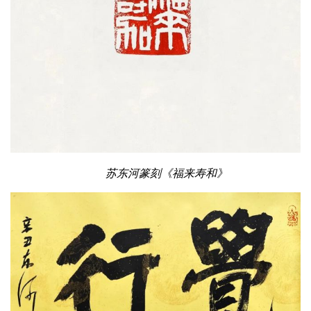
苏东河篆刻《福来寿和》