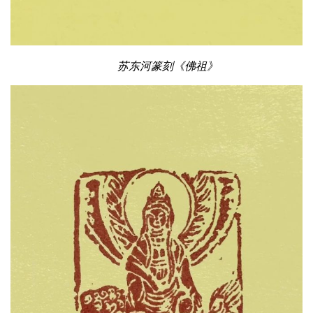
苏东河篆刻《佛祖》