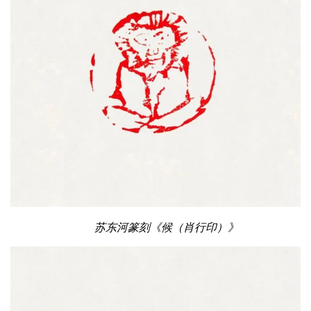
苏东河篆刻《候（肖行印）》