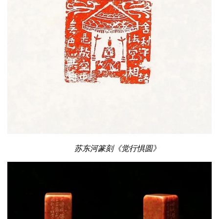
苏东河篆刻《觉行惧圆》