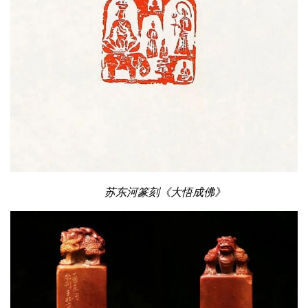
苏东河篆刻《大悟成佛》