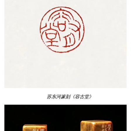
苏东河篆刻《容古堂》