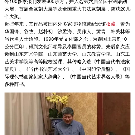
外100多家报刊发表600余方，并入选第六届全国书法篆刻
大展、首届全篆刻大展等及全国重大书法篆刻展，曾获20几
个大奖。
近些年来，其作品被国内外多家博物馆或纪念馆
收藏
。曾为
华国锋、谷牧、赵朴初、沙孟海、吴作人、黄胄、韩美林等
当代名人士治印。1993年受文化部之托，为泰国王宫刻10
公分巨印，得到文化部领导及泰国官员的称赞。先后多次应
邀到山东艺术学院、山东师范大学、山东教育学院、山东工
艺美术学院等高等院校授课。其传略入选《中国当代书法家
辞典》、《当代书法艺术大全》、《中国印学后鉴》、《国
际现代书画篆刻家大辞典》、《中国当代艺术界名人录》等
多种辞书。