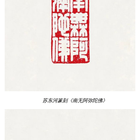
苏东河篆刻《南无阿弥陀佛》