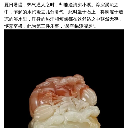
夏日暑盛，热气逼人之时，却能逢清凉小溪。淙淙溪流之
中，乍起的水汽褪去几分暑气，此时坐于石上，将脚濯于透
凉的溪水里，浑身的热汗和烦躁都在这舒适之中荡然无存，
惬意至极，此为第三件乐事，“暑至临溪濯足”。