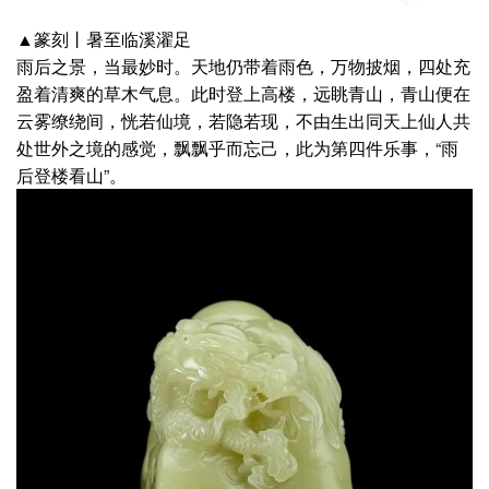
▲篆刻丨暑至临溪濯足
雨后之景，当最妙时。天地仍带着雨色，万物披烟，四处充
盈着清爽的草木气息。此时登上高楼，远眺青山，青山便在
云雾缭绕间，恍若仙境，若隐若现，不由生出同天上仙人共
处世外之境的感觉，飘飘乎而忘己，此为第四件乐事，“雨
后登楼看山”。