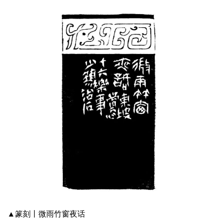
▲篆刻丨微雨竹窗夜话