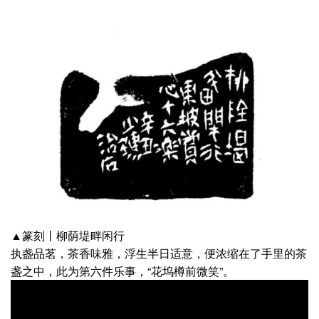
▲篆刻丨柳荫堤畔闲行
执盏品茗，茶香味雅，浮生半日适意，便浓缩在了手里的茶
盏之中，此为第六件乐事，“花坞樽前微笑”。