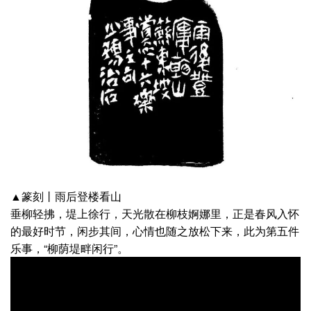
▲篆刻丨雨后登楼看山
垂柳轻拂，堤上徐行，天光散在柳枝婀娜里，正是春风入怀
的最好时节，闲步其间，心情也随之放松下来，此为第五件
乐事，“柳荫堤畔闲行”。