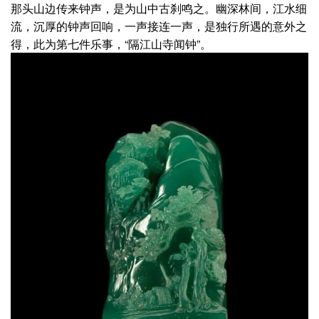
那头山边传来钟声，是为山中古刹鸣之。幽深林间，江水细
流，沉厚的钟声回响，一声接连一声，是独行所遇的意外之
得，此为第七件乐事，“隔江山寺闻钟”。