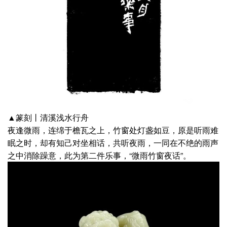
▲篆刻丨清溪浅水行舟
夜逢微雨，连绵于檐瓦之上，竹窗处灯盏如豆，原是听雨难
眠之时，却有知己对坐相话，共听夜雨，一同在不绝的雨声
之中消除躁意，此为第二件乐事，“微雨竹窗夜话”。