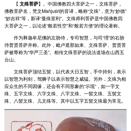
【
文殊菩萨
】。中国佛教四大菩萨之一，
文殊菩萨，
佛教菩萨名，梵文
Maňjuśrī
的音译，略称“文殊”，意为“妙德”
“妙吉祥”等，新译“曼殊室利”。文殊师利菩萨是中国佛教四
大菩萨之一，以论述“般若性空”和“般若方便”的理论著称。
作为释迦牟尼佛的左胁侍，专司智慧，与司“理”的右胁
侍普贤菩萨并称。此外，毗卢遮那如来、文殊菩萨、普贤菩
萨被尊称为“华严三圣”。相传文殊菩萨的说法道场在山西五
台山。
文殊菩萨顶结五髻，以代表大日五智，手中持剑，表示
以智慧为利剑，驾狮子以表示智慧之威猛。另外，文殊为相
应众生的不同因缘，还会有不同形象的“示现”，如一字文
殊、五字文殊、六字文殊、八字文殊、一髻文殊、五髻文
殊、八髻文殊、儿文殊等。其中以五字五髻文殊最为常见。