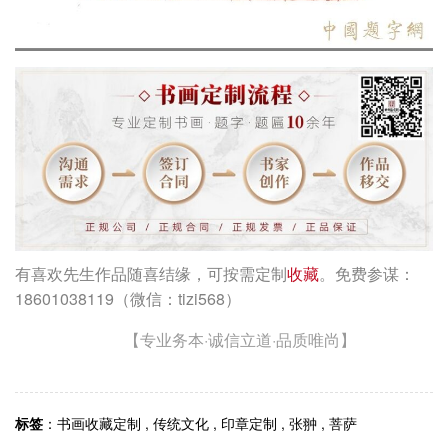
有喜欢先生作品随喜结缘，可按需定制
收藏
。免费参谋：
18601038119（微信：tizi568）
【专业务本·诚信立道·品质唯尚】
标签
：
书画收藏定制
,
传统文化
,
印章定制
,
张翀
,
菩萨