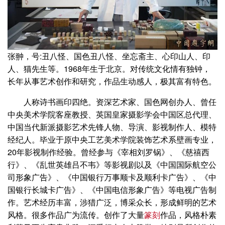
张翀，号:丑八怪、国色丑八怪、坐忘斋主、心印山人、印
人、猫先生等。1968年生于北京。对传统文化情有独钟，
长年从事艺术创作和研究，作品生动感人，极其富有特色。
人称诗书画印四绝。资深艺术家、国色网创办人、曾任
中央美术学院客座教授、英国皇家摄影学会中国区总代理、
中国当代新派摄影艺术先锋人物、导演、影视制作人、模特
经纪人。毕业于原中央工艺美术学院装饰艺术系壁画专业，
20年影视制作经验。曾经参与《宰相刘罗锅》、《慈禧西
行》、《乱世英雄吕不韦》等影视剧以及《中国国际航空公
司形象广告》、《中国银行万事顺卡及顺利卡广告》、《中
国银行长城卡广告》、《中国电信形象广告》等电视广告制
作。艺术经历丰富，涉猎广泛，博采众长，形成鲜明的艺术
风格。很多作品广为流传。创作了大量
篆刻
作品，风格朴素