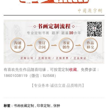
有喜欢先生作品随喜结缘，可按需定制
收藏
。免费参谋：
18601038119（微信：tizi568）
【专业务本·诚信立道·品质唯尚】
标签
：
书画收藏定制
,
印章定制
,
张翀