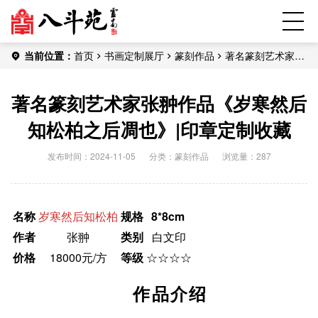
当前位置：
首页
书画定制展厅
篆刻作品
著名篆刻艺术家张
翀作品《岁寒然后知松柏之后凋也》|印章定制收藏
著名篆刻艺术家张翀作品《岁寒然后
知松柏之后凋也》|印章定制收藏
发布时间：2024-11-05
分类：
篆刻作品
浏览量：287
名称
岁寒然后知松柏
规格
8*8cm
作者
张翀
类别
白文印
价格
18000元/方
等级
☆☆☆☆
作品介绍