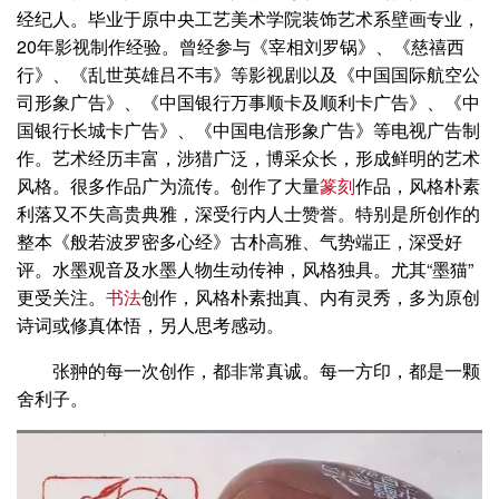
经纪人。毕业于原中央工艺美术学院装饰艺术系壁画专业，
20年影视制作经验。曾经参与《宰相刘罗锅》、《慈禧西
行》、《乱世英雄吕不韦》等影视剧以及《中国国际航空公
司形象广告》、《中国银行万事顺卡及顺利卡广告》、《中
国银行长城卡广告》、《中国电信形象广告》等电视广告制
作。艺术经历丰富，涉猎广泛，博采众长，形成鲜明的艺术
风格。很多作品广为流传。创作了大量
篆刻
作品，风格朴素
利落又不失高贵典雅，深受行内人士赞誉。特别是所创作的
整本《般若波罗密多心经》古朴高雅、气势端正，深受好
评。水墨观音及水墨人物生动传神，风格独具。尤其“墨猫”
更受关注。
书法
创作，风格朴素拙真、内有灵秀，多为原创
诗词或修真体悟，另人思考感动。
张翀的每一次创作，都非常真诚。每一方印，都是一颗
舍利子。