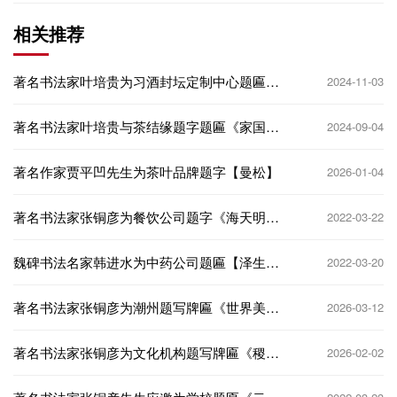
相关推荐
著名书法家叶培贵为习酒封坛定制中心题匾
2024-11-03
《弈城益嘉》
著名书法家叶培贵与茶结缘题字题匾《家国印
2024-09-04
记》
著名作家贾平凹先生为茶叶品牌题字【曼松】
2026-01-04
著名书法家张铜彦为餐饮公司题字《海天明月
2022-03-22
餐厅》
魏碑书法名家韩进水为中药公司题匾【泽生
2022-03-20
堂】
著名书法家张铜彦为潮州题写牌匾《世界美食
2026-03-12
之都》
著名书法家张铜彦为文化机构题写牌匾《稷康
2026-02-02
草堂》《衍德书苑》