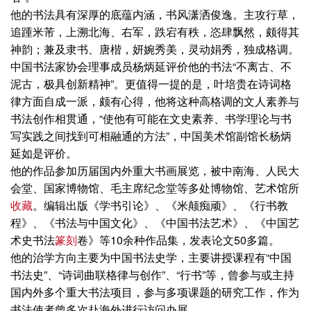
他的书法具有深厚的底蕴内涵，书风潇洒俊逸。主攻行草，
追踵米芾，上溯北海、右军，跌宕有秩，恣肆飘然，颇得其
神韵；兼及隶书、唐楷，妍婉秀美，灵动娟秀，独成格调。
中国书法家协会理事成员杨炳延评价他的书法“不离古、不
泥古，极具创新精神”。更值得一提的是，叶培贵在诗词格
律方面自成一派，颇有心得，他将这种高格调的文人素养与
书法创作相贯通，“使他有可能在文史素养、书学理论与书
写实践之间找到可相融通的方法”，中国美术馆副馆长杨炳
延如是评价。
他的作品参加历届国内外重大书画展览，被中南海、人民大
会堂、国家博物馆、毛主席纪念堂等多处博物馆、艺术馆所
收藏
。编辑出版《学书引论》、《米颠痴顽》、《行书教
程》、《书法与中国文化》、《中国书法艺术》、《中国艺
术史书法
篆刻
卷》等10余种作品集，发表论文50多篇。
他的治学方向主要为中国书法史学，主要讲授课程有“中国
书法史”、“诗词曲联格律与创作”、“行书”等，曾参与或主持
国内外多个重大书法项目，参与多项课题的研究工作，作为
书法使者曾多次赴海外进行访问办展。