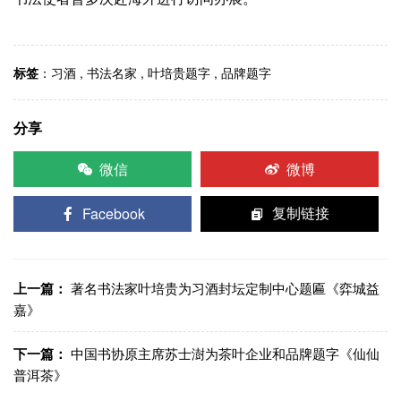
标签
：
习酒
,
书法名家
,
叶培贵题字
,
品牌题字
分享
微信
微博
Facebook
复制链接
上一篇：
著名书法家叶培贵为习酒封坛定制中心题匾《弈城益
嘉》
下一篇：
中国书协原主席苏士澍为茶叶企业和品牌题字《仙仙
普洱茶》