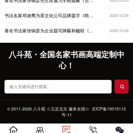
著名书法家张铜彦先生应邀为学校题匾《云和
2022-03-23
县文元育英中学》
书法名家邓凌鹰为茶文化公司品牌题字《晗金
2025-12-26
树 树魁》
著名书法家张铜彦为企业题写牌匾和楹联《同
2025-10-29
德堂》
八斗苑・全国名家书画高端定制中
心！
© 2011-2026 八斗苑 ☆立足北京 服务全国☆
京ICP备15015112
号-11