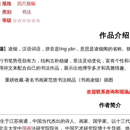
烟
规格
四尺横幅
类别
书法
等级
☆☆☆☆☆☆
作品介绍
烟
】凌烟，汉语词语，拼音是líng yān，意思是凌烟阁的省称。犹
行书笔势苍劲有力，结构古朴稳健，章法灵动变化，富有个性和
用诗文来配合自己的书法作品，展示出他博学多才和高雅情趣。
欢迎联系咨询和现场
作者简介
8年生于江苏南通，中国当代杰出的诗人、画家、国学家。以十三代
北京大学中
国画
法研究院院长， 中国艺术研究院博士生导师、