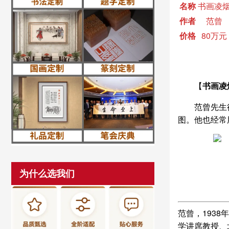
名称
书画凌
作者
范曾
价格
80万元
【
书画凌
范曾先生
图。他也经常
为什么选我们
范曾，193
学讲席教授、