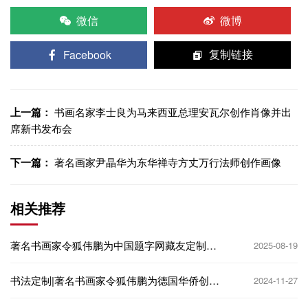
微信
微博
Facebook
复制链接
上一篇：
书画名家李士良为马来西亚总理安瓦尔创作肖像并出
席新书发布会
下一篇：
著名画家尹晶华为东华禅寺方丈万行法师创作画像
相关推荐
著名书画家令狐伟鹏为中国题字网藏友定制国
2025-08-19
画《峨眉朝晖胜景图》
书法定制|著名书画家令狐伟鹏为德国华侨创作
2024-11-27
《师》