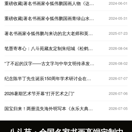
重磅收藏|著名书画家令狐伟鹏国画人物《达摩
2024-06-01
一苇渡江图》
重磅收藏|著名书画家令狐伟鹏国画青绿山水
2024-05-31
《仙山云景图》
著名书画家令狐伟鹏与来访的北大老师和英国
2025-07-23
专家一起赏画
笔墨寄孝心：八斗苑藏友定制朱绍城《松鹤延
2026-08-04
年》为祖父贺寿
“了不起的汉字——古文字与中华文明传承发展
2026-08-02
工程‘十四五’成果展”在国博展出
纪念陈半丁先生诞辰150周年学术研讨会在京
2026-07-07
举办
2026暑期艺术节开幕“打开艺术之门”
2026-07-06
国宝归来！两册流失海外明写本《永乐大典》
2026-07-05
入藏杭州
八斗苑・全国名家书画高端定制中