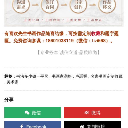
有喜欢先生书画作品随喜结缘，可按需定制
收藏
和题字题
匾。
免费咨询参谋：18601038119（微信：tizi568）。
【专业务本·诚信立道·品质唯尚】
标签
：
书法多少钱一平尺
,
书画家润格
,
卢禹舜
,
名家书画定制收藏
,
美术家
分享
微信
微博
Facebook
复制链接