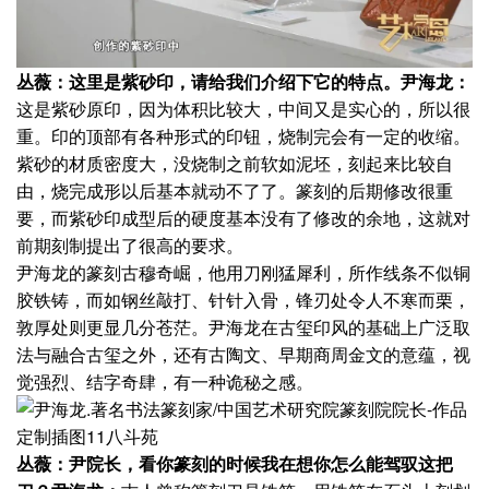
丛薇：这里是紫砂印，请给我们介绍下它的特点。
尹海龙：
这是紫砂原印，因为体积比较大，中间又是实心的，所以很
重。印的顶部有各种形式的印钮，烧制完会有一定的收缩。
紫砂的材质密度大，没烧制之前软如泥坯，刻起来比较自
由，烧完成形以后基本就动不了了。篆刻的后期修改很重
要，而紫砂印成型后的硬度基本没有了修改的余地，这就对
前期刻制提出了很高的要求。
尹海龙的篆刻古穆奇崛，他用刀刚猛犀利，所作线条不似铜
胶铁铸，而如钢丝敲打、针针入骨，锋刃处令人不寒而栗，
敦厚处则更显几分苍茫。尹海龙在古玺印风的基础上广泛取
法与融合古玺之外，还有古陶文、早期商周金文的意蕴，视
觉强烈、结字奇肆，有一种诡秘之感。
丛薇：尹院长，看你篆刻的时候我在想你怎么能驾驭这把