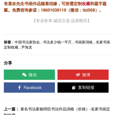
有喜欢先生书画作品随喜结缘，可按需定制
收藏
和题字题
匾。
免费咨询参谋：18601038119（微信：tizi568）。
【专业务本·诚信立道·品质唯尚】
标签
：
中国书法家协会
,
书法多少钱一平尺
,
书画家润格
,
名家书画
定制收藏
,
尹海龙
分享
微信
微博
Facebook
复制链接
上一篇：
著名书法家杨明臣书法作品润格（价格）-名家书画定
制收藏