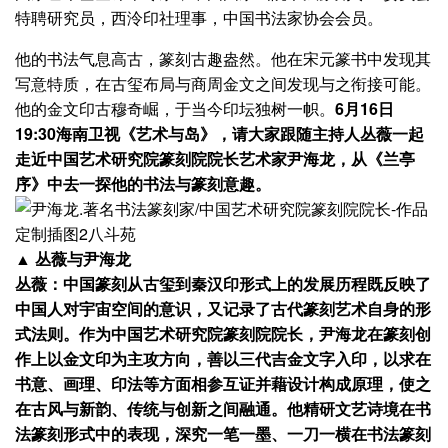
特聘研究员，西泠印社理事，中国书法家协会会员。
他的书法气息高古，篆刻古趣盎然。他在宋元篆书中发现其
写意特质，在古玺布局与商周金文之间发现与之衔接可能。
他的金文印古穆奇崛，于当今印坛独树一帜。
6月16日
19:30海南卫视《艺术与岛》，请大家跟随主持人丛薇一起
走近中国艺术研究院篆刻院院长艺术家尹海龙，从《兰亭
序》中去一探他的书法与篆刻意趣。
▲ 丛薇与尹海龙
丛薇：中国篆刻从古玺到秦汉印形式上的发展历程既反映了
中国人对宇宙空间的意识，又记录了古代篆刻艺术自身的形
式法则。作为中国艺术研究院篆刻院院长，尹海龙在篆刻创
作上以金文印为主攻方向，善以三代吉金文字入印，以求在
书意、画理、印法等方面相参互证并藉设计构成原理，使之
在古风与新韵、传统与创新之间融通。他精研文艺诗境在书
法篆刻形式中的表现，深究一笔一墨、一刀一横在书法篆刻