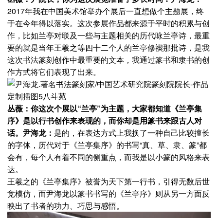
2017年我在中国美术馆举办个展后一直想做个主题展，终
于在今年得以落实。这次参展作品都来源于平时的积累与创
作，比如兰亭对联及一些与主题相关的历代咏兰亭诗，最重
要的就是当年王羲之等四十二个人的兰亭修禊那批诗，是我
这次书法篆刻创作中最重要的文本，我通过篆书和隶书的创
作方式将它们表现了出来。
丛薇：你这次个展以“兰亭”为主题，大家都知道《兰亭集
序》是以行书创作来表现的，而你却是用篆书来跟古人对
话。
尹海龙：
是的，在表达方式上我换了一种自己比较擅长
的字体，历代对于《兰亭集序》的书写“真、草、隶、篆”都
会有，每个人有着不同的侧重点，而我是以小篆的风格来表
达。
王羲之的《兰亭集序》被誉为天下第一行书，引得无数后世
竞模仿，而尹海龙以篆书书写的《兰亭序》则从另一方面反
映出了书者的功力、巧思与感悟。