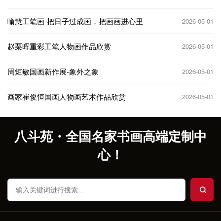
喻慧工笔画-把日子过成画，把画画进心里
2026-05-01
赵栗晖重彩工笔人物画作品欣赏
2026-05-01
周矩敏国画新作展-象外之象
2026-05-01
画家崔俊恒国画人物画艺术作品欣赏
2026-05-01
八斗苑・全国名家书画高端定制中
心！