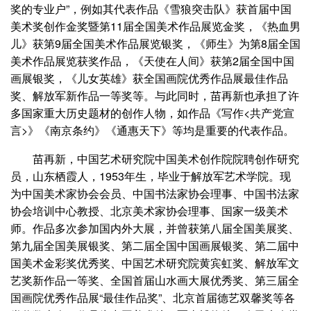
奖的专业户”，例如其代表作品《雪狼突击队》获首届中国
美术奖创作金奖暨第11届全国美术作品展览金奖，《热血男
儿》获第9届全国美术作品展览银奖，《师生》为第8届全国
美术作品展览获奖作品，《天使在人间》获第2届全国中国
画展银奖，《儿女英雄》获全国画院优秀作品展最佳作品
奖、解放军新作品一等奖等。与此同时，苗再新也承担了许
多国家重大历史题材的创作人物，如作品《写作<共产党宣
言>》《南京条约》《通惠天下》等均是重要的代表作品。
苗再新，中国艺术研究院中国美术创作院院聘创作研究
员，山东栖霞人，1953年生，毕业于解放军艺术学院。现
为中国美术家协会会员、中国书法家协会理事、中国书法家
协会培训中心教授、北京美术家协会理事、国家一级美术
师。作品多次参加国内外大展，并曾获第八届全国美展奖、
第九届全国美展银奖、第二届全国中国画展银奖、第二届中
国美术金彩奖优秀奖、中国艺术研究院黄宾虹奖、解放军文
艺奖新作品一等奖、全国首届山水画大展优秀奖、第三届全
国画院优秀作品展“最佳作品奖”、北京首届德艺双馨奖等各