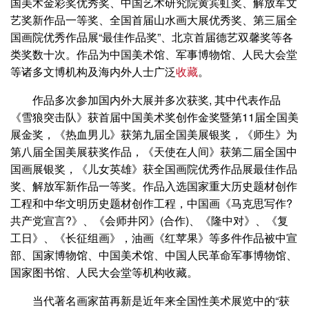
国美术金彩奖优秀奖、中国艺术研究院黄宾虹奖、解放军文
艺奖新作品一等奖、全国首届山水画大展优秀奖、第三届全
国画院优秀作品展“最佳作品奖”、北京首届德艺双馨奖等各
类奖数十次。作品为中国美术馆、军事博物馆、人民大会堂
等诸多文博机构及海内外人士广泛
收藏
。
作品多次参加国内外大展并多次获奖, 其中代表作品
《雪狼突击队》获首届中国美术奖创作金奖暨第11届全国美
展金奖，《热血男儿》获第九届全国美展银奖，《师生》为
第八届全国美展获奖作品，《天使在人间》获第二届全国中
国画展银奖，《儿女英雄》获全国画院优秀作品展最佳作品
奖、解放军新作品一等奖。作品入选国家重大历史题材创作
工程和中华文明历史题材创作工程，中国画《马克思写作?
共产党宣言?》、《会师井冈》(合作)、《隆中对》、《复
工日》、《长征组画》，油画《红苹果》等多件作品被中宣
部、国家博物馆、中国美术馆、中国人民革命军事博物馆、
国家图书馆、人民大会堂等机构收藏。
当代著名画家苗再新是近年来全国性美术展览中的“获