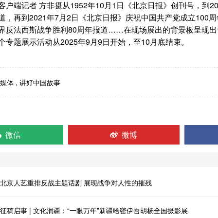
户端记者 方非摄
从1952年10月1日《北京日报》创刊号，到
道，再到2021年7月2日《北京日报》庆祝中国共产党成立100周
界反法西斯战争胜利80周年报道……在现场展出的背景板呈现
个专题展示活动从2025年9月9日开始，至10月底结束。
媒体
,
讲好中国故事
微信
微博
北京人艺重排反战主题话剧 展现战争对人性的摧残
征稿启事 | 文化润疆：“一眼万年”新疆哈密伊吾胡杨全国摄影展