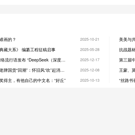
谁画的？
2025-10-21
美美与共
典藏大系》 编纂工程征稿启事
2025-05-28
抗战题
之美和
络流行语发布 “DeepSeek（深度求
2025-12-17
第三届
活动在
老牌国货“回潮”：怀旧风“吹”起消费
2025-12-08
王蒙、
浙江文
奖得主，有他自己的中文名：“好丘”
2025-10-13
“丝路书