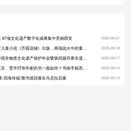
 97项文化遗产数字化成果集中亮相西安
2025-09-21
材儿童小说《芥园花铺》出版，再现战火中的童心
2025-09-18
人性之光
中国非物质文化遗产保护年会暨第四届丹寨非遗周
2025-09-17
丹寨开幕
莫言、贾平凹等作家的另一面如何？书画手稿亮相
2025-09-15
学馆
香·四海传福”图书巡回展在马尼拉启幕
2025-09-12