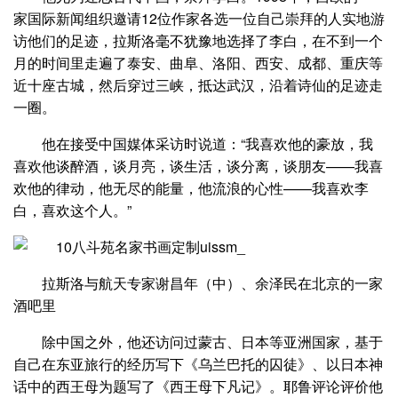
家国际新闻组织邀请12位作家各选一位自己崇拜的人实地游
访他们的足迹，拉斯洛毫不犹豫地选择了李白，在不到一个
月的时间里走遍了泰安、曲阜、洛阳、西安、成都、重庆等
近十座古城，然后穿过三峡，抵达武汉，沿着诗仙的足迹走
一圈。
他在接受中国媒体采访时说道：“我喜欢他的豪放，我
喜欢他谈醉酒，谈月亮，谈生活，谈分离，谈朋友——我喜
欢他的律动，他无尽的能量，他流浪的心性——我喜欢李
白，喜欢这个人。”
拉斯洛与航天专家谢昌年（中）、余泽民在北京的一家
酒吧里
除中国之外，他还访问过蒙古、日本等亚洲国家，基于
自己在东亚旅行的经历写下《乌兰巴托的囚徒》、以日本神
话中的西王母为题写了《西王母下凡记》。耶鲁评论评价他