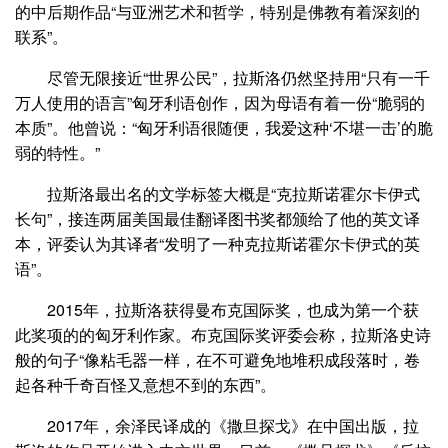
的中后期作品“与亚洲艺术和哲学，特别是佛教有着深刻的
联系”。
尽管无限接近“世界公民”，拉斯洛仍然坚持用“只有一千
万人使用的语言”匈牙利语创作，因为母语有着一份“脆弱的
本质”。他曾说：“匈牙利语很随便，我爱这种‘不堪一击’的脆
弱的特性。”
拉斯洛最出名的文学标签大概是“克拉斯诺霍尔卡伊式
长句”，接连两届美国最佳翻译图书奖都颁给了他的英文译
本，评委认为其译者“发明了一种克拉斯诺霍尔卡伊式的英
语”。
2015年，拉斯洛获得曼布克国际奖，也成为第一个获
此奖项的的匈牙利作家。布克国际奖评委会称，拉斯洛史诗
般的句子“像粘毛器一样，在不可避免地堆积成段落时，卷
起各种千奇百怪又意想不到的东西”。
2017年，余泽民译成的《撒旦探戈》在中国出版，拉