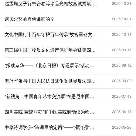
赵孟頫父子行书合卷等珍品亮相故宫藏捐献文
2025-10-21
物展
诺贝尔奖的肖像谁画的？
2025-10-21
文化中国行丨百年守护百年传承 故宫重磅文物
2025-10-11
中的文脉华光
第三届中国非物质文化遗产保护年会暨第四届
2025-09-17
丹寨非遗周活动在丹寨开幕
“报载京华——《北京日报》专题展示”活动在
2025-09-12
国家图书馆举行
海外华侨与中国人民抗日战争暨世界反法西斯
2025-09-02
战争纪念特展在京开幕
“新视角：中国青年艺术交流展”在悉尼中国文
2025-07-13
化中心成功开幕
四川美院“蒙娜丽莎”和中国美院滴动仪为啥能
2025-06-17
成爆款？
中华诗词学会-“诗词里的定西”——“渭河源”文
2025-05-28
化旅游诗词大赛征稿启事