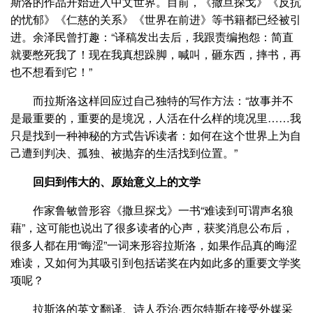
斯洛的作品开始进入中文世界。目前，《撒旦探戈》《反抗
的忧郁》《仁慈的关系》《世界在前进》等书籍都已经被引
进。余泽民曾打趣：“译稿发出去后，我跟责编抱怨：简直
就要憋死我了！现在我真想跺脚，喊叫，砸东西，摔书，再
也不想看到它！”
而拉斯洛这样回应过自己独特的写作方法：“故事并不
是最重要的，重要的是境况，人活在什么样的境况里……我
只是找到一种神秘的方式告诉读者：如何在这个世界上为自
己遭到判决、孤独、被抛弃的生活找到位置。”
回归到伟大的、原始意义上的文学
作家鲁敏曾形容《撒旦探戈》一书“难读到可谓声名狼
藉”，这可能也说出了很多读者的心声，获奖消息公布后，
很多人都在用“晦涩”一词来形容拉斯洛，如果作品真的晦涩
难读，又如何为其吸引到包括诺奖在内如此多的重要文学奖
项呢？
拉斯洛的英文翻译、诗人乔治·西尔特斯在接受外媒采