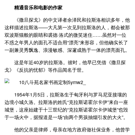
精通音乐和电影的作家
《撒旦探戈》的中文译者余泽民和拉斯洛相识多年，他
这样描述拉斯洛——大凡第一次见到拉斯洛的人，都会被那
双波斯猫般的眼睛和裘德·洛式的微笑迷住……虽然对一位
不惑之年男人的面孔不适合用“漂亮”来形容，但他确实长了
一副兼灵秀飘逸、浪漫敏感、深邃成熟于一体的漂亮面孔。
这是年近40岁的拉斯洛。彼时，他早已凭借《撒旦探
戈》《反抗的忧郁》等作品闻名于世。
1954年1月5日，拉斯洛生于匈牙利与罗马尼亚接壤的
边境小城久洛。拉斯洛的姓氏“克拉斯诺霍尔卡伊”来自一座
城堡，这座始建于十三世纪的“克拉斯诺霍尔卡伊城堡”也毁
于一场火中，据报道是一场“由两个男孩抽烟引发的大火”。
他的父亲是律师，母亲在地方政府做社保业务，他曾学