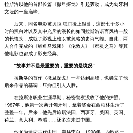
拉斯洛以他的首部长篇《撒旦探戈》引起轰动，成为匈牙利
文坛的一座巅峰。
后来，同名电影被贝拉·塔尔搬上银幕，这部七个多小
时的黑白片以及其中充斥的漫长的如同拉斯洛语言风格一般
的长镜头，成就了影视上难以被忽略的史诗气魄。自此，两
人合作完成的《鲸鱼马戏团》《伦敦人》《都灵之马》等其
他电影也都成了影史经典。
“故事并不是最重要的，重要的是境况”
拉斯洛的首作《撒旦探戈》一举达到高峰，也确立了他
后来作品的基调：压抑但引人入胜
。
在拉斯洛职业生涯早期，秘密警察没收了他的护照。
1987年，他第一次离开匈牙利，拿着奖金在西柏林生活了
整整一年。后来，他先后旅居法国、西班牙、美国、英国、
荷兰、意大利、希腊……还多次来过中国。
他尤为迷恋古代中国，崇拜李白。1998年，西欧的一