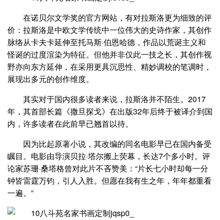
在诺贝尔文学奖的官方网站，有对拉斯洛更为细致的评
价：拉斯洛是中欧文学传统中一位伟大的史诗作家，其创作
脉络从卡夫卡延伸至托马斯·伯恩哈德，作品以荒诞主义和
怪诞的过度渲染为特征。但他并非仅此一技之长，其创作视
野亦向东方延伸，在采用更具沉思性、精妙调校的笔调时，
展现出多元的创作维度。
其实对于国内很多读者来说，拉斯洛并不陌生。2017
年，其首部长篇《撒旦探戈》在出版32年后终于被译介到国
内，许多读者在此前早已翘首以待。
因为比起原著小说，其改编的同名电影早已在国内备受
瞩目。电影由导演贝拉·塔尔搬上荧幕，长达7个多小时。评
论家苏珊·桑塔格曾对此片不吝赞美：“片长七小时却每一分
钟皆雷霆万钧，引人入胜。但愿在我有生之年，年年都重看
一遍。”