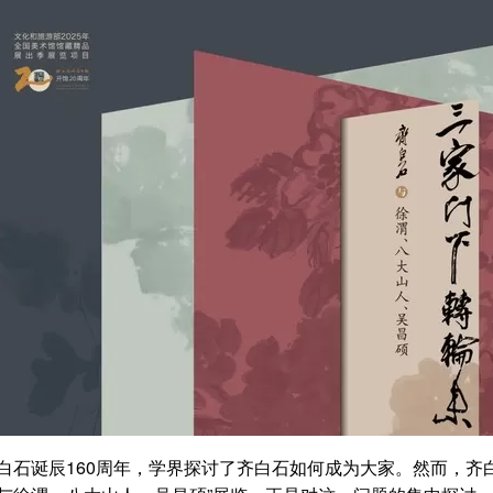
白石诞辰160周年，学界探讨了齐白石如何成为大家。然而，齐白