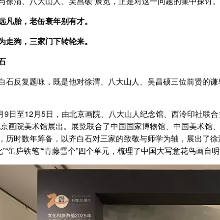
与徐渭、八大山人、吴昌硕”展览，正是对这一问题的集中探讨
远凡胎，老缶衰年别有才。
为走狗，三家门下转轮来。
石
白石反复题咏，既是他对徐渭、八大山人、吴昌硕三位前贤的谦
年9月9日至12月5日，由北京画院、八大山人纪念馆、西泠印社
北京画院美术馆展出。展览联合了中国国家博物馆、中国美术馆
，历时数年筹备，以齐白石对三家的致敬与师学为轴，展出了徐渭
造化”“缶庐铁笔”“青藤雪个”四个单元，梳理了中国大写意花鸟画