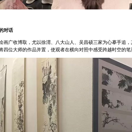
的对话
绘画广收博取，尤以徐渭、八大山人、吴昌硕三家为心摹手追，其
将四位大师的作品并置，使观者在横向对照中感受跨越时空的笔