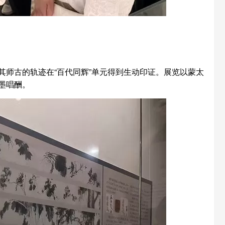
师古的轨迹在“百代同辉”单元得到生动印证。展览以蒙太
墨唱酬。