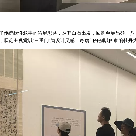
了传统线性叙事的策展思路，从齐白石出发，回溯至吴昌硕、八
，展览主视觉以“三重门”为设计灵感，每扇门分别以四家的牡丹