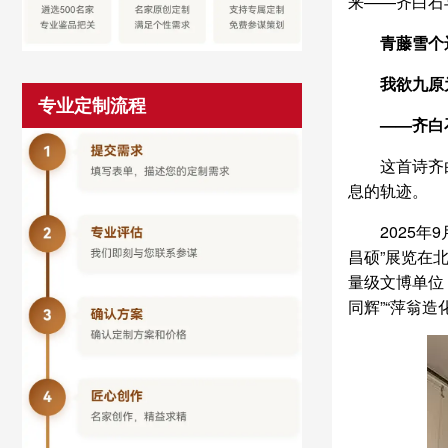
来——齐白石
青藤雪个
我欲九原
专业定制流程
——齐白
这首诗齐
息的轨迹。
2025
昌硕”展览在
量级文博单位
同辉”“萍翁