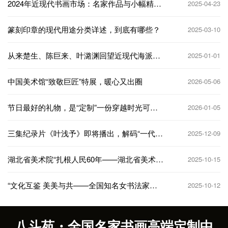
2024年近现代书画市场：名家作品与小幅精品
2025-04-23
引领风潮
篆刻印章的现代用途分类详述，到底有哪些？
2025-03-10
从来楚生、陈巨来、叶潞渊回望近现代海派篆
2025-01-01
刻崛起
中国美术馆“致敬巨匠”特展，暖心又出圈
2026-05-06
节日最好的礼物，是“定制”一份穿越时光可以
2026-01-05
阅读的温情！
三集纪录片《叶浅予》即将播出，解码“一代宗
2025-12-09
师”的笔墨传奇
湖北省美术院“扎根人民60年——湖北省美术院
2025-10-15
艺术展”中国美术馆展出
“文化互鉴 美美与共——全国知名女书法家邀
2025-10-12
请展”在京启幕
八斗苑・全国名家书画高端定制中