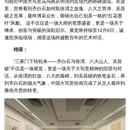
勾勒出中国大写意花鸟画从明清到近现代的磅礴源流。在这
里，您将看到齐白石如何取徐渭之放逸、八大之简净、吴昌
硕之苍厚，最终博采众长，熔铸出自己别具一格的"红花墨
叶"风貌。 这不仅仅是一场大师的笔墨盛宴，更是一场关于
继承、创造与突破的深刻启示。展览将持续至12月5日，诚
邀您亲临现场，感受这场跨越数百年的艺术对话。
结语：
“三家门下转轮来——齐白石与徐渭、八大山人、吴昌
硕”不仅是一场展览，更是一场关于大写意精神的回望与对
话。从徐渭的狂放、八大的孤峭，到吴昌硕的铁笔金石，再
到齐白石的烟火气象，中国大写意绘画完成了从文人孤吟到
雅俗共赏的转变。