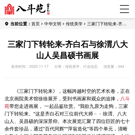
当前位置：
首页
中华文明
传统美学
三家门下转轮来-齐白
石与徐渭八大山人吴昌硕书画展
三家门下转轮来-齐白石与徐渭八大
山人吴昌硕书画展
发布时间：2025-11-17
分类：
传统美学
、
行业动态
浏览量：344
《三家门下转轮来》，这幅跨越时空的艺术长卷，正在
北京画院美术馆徐徐展开，受到书画家和观众的追捧，
八斗
苑
带您走进画展， 一起品鉴欣赏。"我欲九原为走狗，三家
门下转轮来。"这是齐白石对三位前代大师﹣﹣徐渭、八大
山人、吴昌硕的深深景仰。本次展览汇聚了四位巨匠的七十
余件套珍品，通过"百代同辉""萍翁造化"等四个单元，清晰