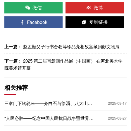
微信
微博
Facebook
复制链接
上一篇：
赵孟頫父子行书合卷等珍品亮相故宫藏捐献文物展
下一篇：
2025·第二届写意画作品展（中国画） 在河北美术学
院美术馆开幕
相关推荐
三家门下转轮来——齐白石与徐渭、八大山
2025-09-17
人、吴昌硕书画展
“人民必胜——纪念中国人民抗日战争暨世界反
2025-08-27
法西斯战争胜利80周年美术作品展”在京开幕