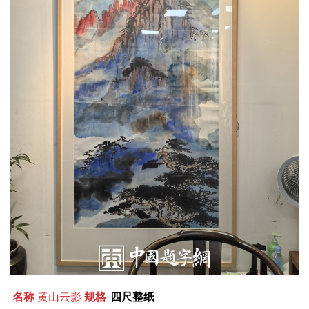
名称
黄山云影
规格
四尺整纸