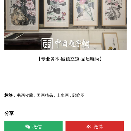
【专业务本·诚信立道·品质唯尚】
标签
：
书画收藏
,
国画精品
,
山水画
,
郭晓图
分享
微信
微博