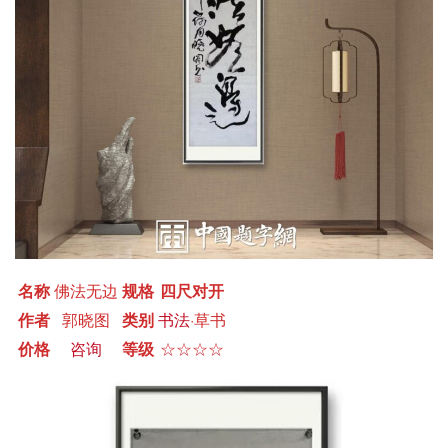
名称
佛法无边
规格
四尺对开
作者
郭晓图
类别
书法
·草书
价格
咨询
等级
☆☆☆☆