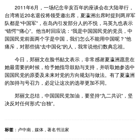
2011年6月，一场纪念辛亥百年的座谈会在大陆举行，
台湾将近20名退役将领受邀出席，夏瀛洲出席时提到两岸军
队都是“中国军”，在岛内引发部分人的不悦，马英九也表示
“错愕”“痛心”。他当时回应说：“我是中国国民党的党员，中
国国民党前面两个字是中国，我们怎么不能用中国呢？”他
痛斥，对那些搞“去中国化”的人，我常说他们数典忘祖。
今日，郑丽文在脸书贴文表示，非常感谢夏瀛洲愿意在
她最需要的时候，给予她指导鼓励与支持，并听取她参选中
国国民党的原委及未来对党的方向规划与做法。有了夏瀛洲
的加持与号召力，必定让这次的选举更加不同。
郑丽文总结，中国国民党加油，要坚持“九二共识”，坚
决反对任何形式“台独”。
标签
：
卢中南
,
媒体
,
著名书法家