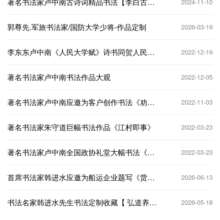
著名书法家卢中南古诗词精品书法【李白古风
2024-11-10
一首】
郭尊先.军旅书法家/国防大学少将-作品定制
2026-03-19
李东东卢中南《人民大学赋》诗书同贺人民大
2022-12-19
学八十华诞
著名书法家卢中南书法作品大观
2022-12-05
著名书法家卢中南应邀为客户创作书法《劝
2022-11-03
学》
著名书法家朱守道巨幅书法作品《江村即事》
2022-03-23
著名书法家卢中南全国政协礼堂大幅书法《兰
2022-03-23
亭序》
首席书法家韩进水应邀为船运企业题写《货如
2026-06-13
轮转 一本万利》
书法名家韩进水先生书法定制收藏【 弘道养
2026-05-18
正】