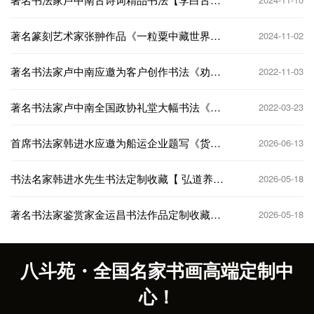
一首】
著名篆刻艺术家张翀作品《一粒粟中藏世界》|
2024-11-02
印章定制收藏
著名书法家卢中南应邀为客户创作书法《劝
2022-11-03
学》
著名书法家卢中南全国政协礼堂大幅书法《兰
2022-03-23
亭序》
首席书法家韩进水应邀为船运企业题写《货如
2026-06-13
轮转 一本万利》
书法名家韩进水先生书法定制收藏【 弘道养
2026-05-18
正】
著名书法家鉴赏家金运昌书法作品定制收藏
2026-05-18
【玉堂金马】
八斗苑・全国名家书画高端定制中
心！