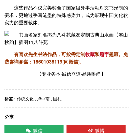
这些作品不仅完美契合了国家级外事活动对文书形制的
要求，更通过手写笔墨的特殊感染力，成为展现中国文化软
实力的重要载体。
有喜欢先生书法作品，可按需定制
收藏
和
题字
题匾。
免
费咨询参谋：
18601038119[同微信]
。
【专业务本·诚信立道·品质唯尚】
标签
：
传统文化
,
卢中南
,
国礼
分享
微信
微博