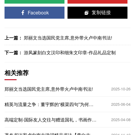
Facebook
复制链接
上一篇：
郑丽文当选国民党主席,意外带火卢中南书法!
下一篇：
游凤篆刻白文汉印和细朱文印章-作品礼品定制
相关推荐
郑丽文当选国民党主席,意外带火卢中南书法!
2025-10-26
精英与流量之争：董宇辉的“横渠四句”为何掀
2025-06-04
起舆论风暴
高端定制-国际友人交往与赠送国礼，书画作品
2025-04-08
内容选择和注意事项！
著名书法家卢中南古诗词精品书法【李白古风
2024-11-10