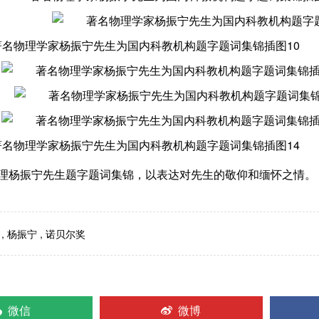
理杨振宁先生题字题词集锦，以表达对先生的敬仰和缅怀之情。
,
杨振宁
,
诺贝尔奖
微信
微博