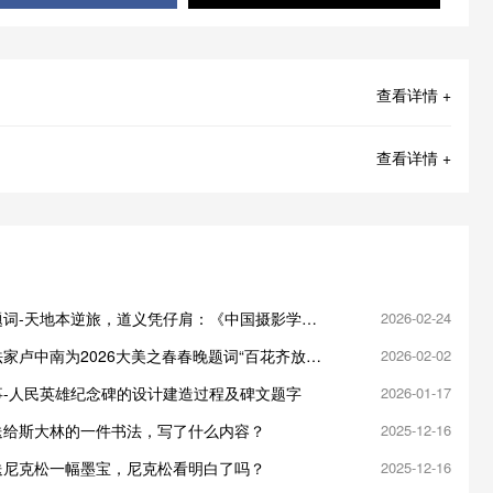
查看详情 +
查看详情 +
题词-天地本逆旅，道义凭仔肩：《中国摄影学会
2026-02-24
932年
家卢中南为2026大美之春春晚题词“百花齐放万
2026-02-02
事-人民英雄纪念碑的设计建造过程及碑文题字
2026-01-17
送给斯大林的一件书法，写了什么内容？
2025-12-16
送尼克松一幅墨宝，尼克松看明白了吗？
2025-12-16