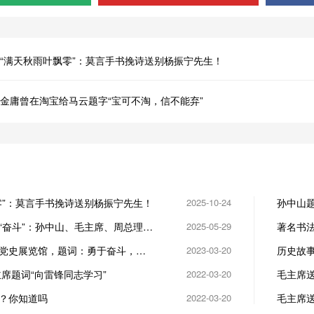
“满天秋雨叶飘零”：莫言手书挽诗送别杨振宁先生！
金庸曾在淘宝给马云题字“宝可不淘，信不能弃”
零”：莫言手书挽诗送别杨振宁先生！
2025-10-24
孙中山
画报》1
“奋斗”：孙中山、毛主席、周总理、
2025-05-29
著名书法
马奔腾”
党史展览馆，题词：勇于奋斗，为
2023-03-20
历史故
主席题词“向雷锋同志学习”
2022-03-20
毛主席
？你知道吗
2022-03-20
毛主席