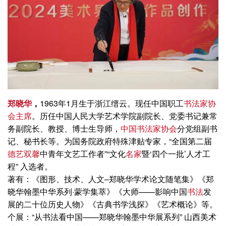
郑晓华
，
1963年1月生于浙江缙云。现任中国职工
书法家协
会主席
。历任中国人民大学艺术学院副院长、党委书记兼常
务副院长、教授、博士生导师，
中国书法家协会
分党组副书
记、秘书长等。为国务院政府特殊津贴专家，“全国第二届
德艺双馨
中青年文艺工作者”“文化
名家
暨‘四个一批’人才工
程” 入选者。
著有：《图形、技术、人文–郑晓华学术论文随笔集》《郑
晓华翰墨中华系列·蒙学集萃》《大师——影响中国
书法
发
展的二十位历史人物》《古典书学浅探》《艺术概论》等。
个展：“从书法看中国——郑晓华翰墨中华展系列” 山西美术