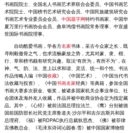
书画院院士、全国名人书画艺术界联合会委员、中国书画艺
术院院士、中国榜书艺术研究会会员、中国民族建筑研究会
书画艺术专业委员会会员、
中国题字网
特约书画家、中国华
夏万里行书画协会会员、曲阜鸿儒书画院常务理事、中宣盛
世国际书画院理事。
自幼酷爱书画，学各方
名家
书体，采古今众家之长，既
寻刚毅傲骨之气，也求流畅豪放之势，尤其对篆、隶、楷、
行、草和榜书颇有研究兴趣。取法“有所为，有所不为”，在
神、气、韵、法、意上以求和谐、灵活、统一和个性。书法
作品传略入编《中国
收藏
》、《中国艺术》、《中国当代书
法收藏与投资》、《中国
书画名家
经典》等典籍，参加全国
书画大赛多次获金、银奖，被诸多国家机关企事业单位、社
会团体及海外友人收藏，作品并被中欧商业协会定为指定藏
品。其中，《心经》被前法国总理拉法兰、《鹰》分别被德
国前国防部长社民党主席鲁道夫·沙尔平和吉尔吉斯共和国
总理府、《福》被RDPAC执行总裁狄思杰、《佛》被菲律
宾佛教总会、《毛泽东诗词沁园春.雪》被中国国家博物馆