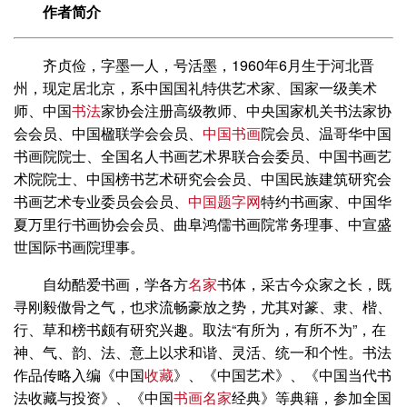
作者简介
齐贞俭，字墨一人，号活墨，1960年6月生于河北晋
州，现定居北京，系中国国礼特供艺术家、国家一级美术
师、中国
书法
家协会注册高级教师、中央国家机关书法家协
会会员、中国楹联学会会员、
中国书画
院会员、温哥华中国
书画院院士、全国名人书画艺术界联合会委员、中国书画艺
术院院士、中国榜书艺术研究会会员、中国民族建筑研究会
书画艺术专业委员会会员、
中国题字网
特约书画家、中国华
夏万里行书画协会会员、曲阜鸿儒书画院常务理事、中宣盛
世国际书画院理事。
自幼酷爱书画，学各方
名家
书体，采古今众家之长，既
寻刚毅傲骨之气，也求流畅豪放之势，尤其对篆、隶、楷、
行、草和榜书颇有研究兴趣。取法“有所为，有所不为”，在
神、气、韵、法、意上以求和谐、灵活、统一和个性。书法
作品传略入编《中国
收藏
》、《中国艺术》、《中国当代书
法收藏与投资》、《中国
书画名家
经典》等典籍，参加全国