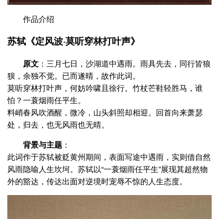
作品介绍
苏轼《定风波·莫听穿林打叶声》
原文
‌：三月七日，沙湖道中遇雨。雨具先去，同行皆狼
狈，余独不觉。已而遂晴，故作此词。
莫听穿林打叶声，何妨吟啸且徐行。竹杖芒鞋轻胜马，谁
怕？一蓑烟雨任平生。
料峭春风吹酒醒，微冷，山头斜照却相迎。回首向来萧瑟
处，归去，也无风雨也无晴。
背景与主题
‌：
此词作于苏轼被贬黄州期间，表面写途中遇雨，实则借自然
风雨隐喻人生坎坷。苏轼以“一蓑烟雨任平生”展现其超然物
外的豁达，传达出面对逆境时宠辱不惊的人生态度。