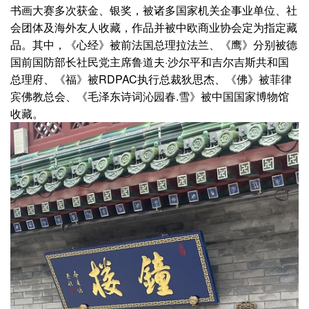
书画大赛多次获金、银奖，被诸多国家机关企事业单位、社
会团体及海外友人收藏，作品并被中欧商业协会定为指定藏
品。其中，《心经》被前法国总理拉法兰、《鹰》分别被德
国前国防部长社民党主席鲁道夫·沙尔平和吉尔吉斯共和国
总理府、《福》被RDPAC执行总裁狄思杰、《佛》被菲律
宾佛教总会、《毛泽东诗词沁园春.雪》被中国国家博物馆
收藏。