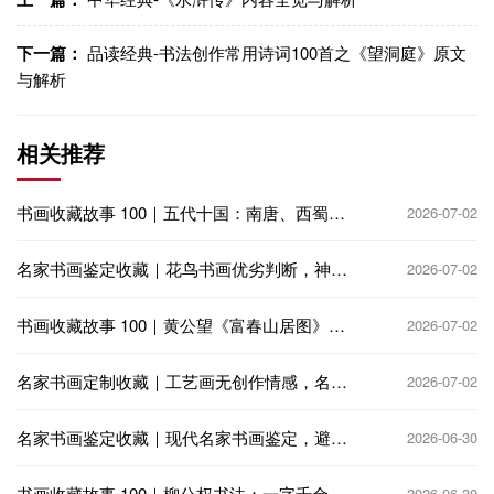
下一篇：
品读经典-书法创作常用诗词100首之《望洞庭》原文
与解析
相关推荐
书画收藏故事 100｜五代十国：南唐、西蜀偏
2026-07-02
安，收藏再兴
名家书画鉴定收藏｜花鸟书画优劣判断，神韵
2026-07-02
生动 vs 呆板匠气
书画收藏故事 100｜黄公望《富春山居图》：
2026-07-02
火殉分卷，千古收藏憾事
名家书画定制收藏｜工艺画无创作情感，名家
2026-07-02
定制书画饱含艺术匠心
名家书画鉴定收藏｜现代名家书画鉴定，避免
2026-06-30
高仿与代笔陷阱
书画收藏故事 100｜柳公权书法：一字千金，
2026-06-30