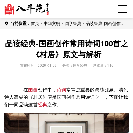
当前位置：
首页
中华文明
国学经典
品读经典-国画创作常
用诗词100首之《村居》原文与解析
品读经典-国画创作常用诗词100首之
《村居》原文与解析
发布时间：2026-04-05
分类：
国学经典
浏览量：145
在
国画
创作中，
诗词
常常是重要的灵感源泉。清代
诗人高鼎的《村居》便是国画创作常用诗词之一，下面让我
们一同品读这首
经典
之作。