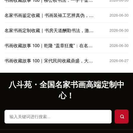
公卿争相收藏
名家书画鉴定收藏｜书画装裱工艺辨真伪，老
2026-06-30
裱新裱大有讲究
名家书画定制收藏｜书房天道酬勤书法，激励
2026-06-30
奋进笃行不怠
书画收藏故事 100｜乾隆 “盖章狂魔”：在名画
2026-06-30
上疯狂题跋钤印
书画收藏故事 100｜宋代民间收藏鼎盛，大相
2026-06-27
国寺书画交易繁华
八斗苑・全国名家书画高端定制中
心！