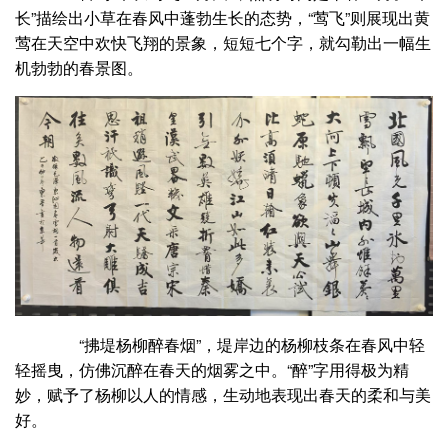
长”描绘出小草在春风中蓬勃生长的态势，“莺飞”则展现出黄
莺在天空中欢快飞翔的景象，短短七个字，就勾勒出一幅生
机勃勃的春景图。
“拂堤杨柳醉春烟”，堤岸边的杨柳枝条在春风中轻
轻摇曳，仿佛沉醉在春天的烟雾之中。“醉”字用得极为精
妙，赋予了杨柳以人的情感，生动地表现出春天的柔和与美
好。