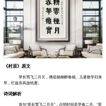
《村居》原文
草长莺飞二月天，拂堤杨柳醉春烟。儿童散学归来
早，忙趁东风放纸鸢。
诗词解析
首句“草长莺飞二月天”，点明时间是早春二月。“草