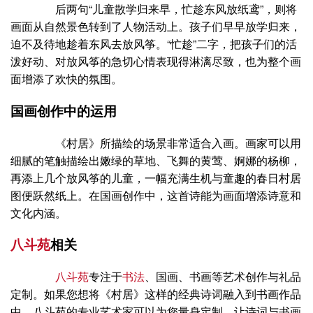
后两句“儿童散学归来早，忙趁东风放纸鸢”，则将
画面从自然景色转到了人物活动上。孩子们早早放学归来，
迫不及待地趁着东风去放风筝。“忙趁”二字，把孩子们的活
泼好动、对放风筝的急切心情表现得淋漓尽致，也为整个画
面增添了欢快的氛围。
国画创作中的运用
《村居》所描绘的场景非常适合入画。画家可以用
细腻的笔触描绘出嫩绿的草地、飞舞的黄莺、婀娜的杨柳，
再添上几个放风筝的儿童，一幅充满生机与童趣的春日村居
图便跃然纸上。在国画创作中，这首诗能为画面增添诗意和
文化内涵。
八斗苑
相关
八斗苑
专注于
书法
、国画、书画等艺术创作与礼品
定制。如果您想将《村居》这样的经典诗词融入到书画作品
中，八斗苑的专业艺术家可以为您量身定制，让诗词与书画