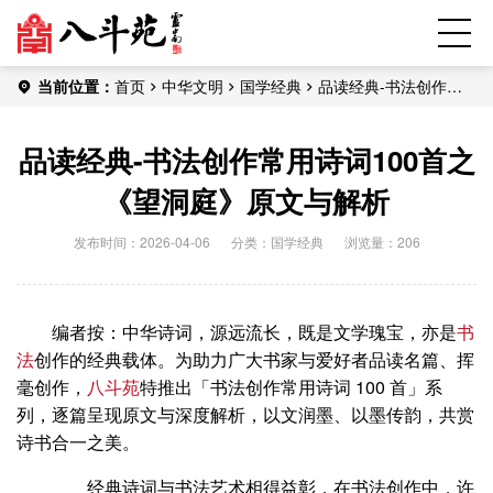
当前位置：
首页
中华文明
国学经典
品读经典-书法创作常
用诗词100首之《望洞庭》原文与解析
品读经典-书法创作常用诗词100首之
《望洞庭》原文与解析
发布时间：2026-04-06
分类：
国学经典
浏览量：206
编者按：中华诗词，源远流长，既是文学瑰宝，亦是
书
法
创作的经典载体。为助力广大书家与爱好者品读名篇、挥
毫创作，
八斗苑
特推出「书法创作常用诗词 100 首」系
列，逐篇呈现原文与深度解析，以文润墨、以墨传韵，共赏
诗书合一之美。
经典诗词与书法艺术相得益彰，在书法创作中，许