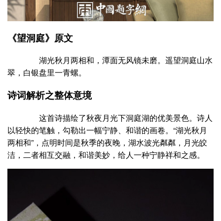
《望洞庭》原文
湖光秋月两相和，潭面无风镜未磨。遥望洞庭山水
翠，白银盘里一青螺。
诗词解析之整体意境
这首诗描绘了秋夜月光下洞庭湖的优美景色。诗人
以轻快的笔触，勾勒出一幅宁静、和谐的画卷。“湖光秋月
两相和”，点明时间是秋季的夜晚，湖水波光粼粼，月光皎
洁，二者相互交融，和谐美妙，给人一种宁静祥和之感。