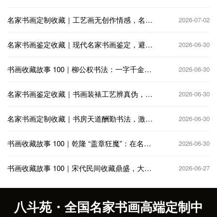
火殉分卷，千古收藏憾事
名家书画定制收藏｜工艺画无创作情感，名家
2026-07-02
定制书画饱含艺术匠心
名家书画鉴定收藏｜现代名家书画鉴定，避免
2026-06-30
高仿与代笔陷阱
书画收藏故事 100｜柳公权书法：一字千金，
2026-06-30
公卿争相收藏
名家书画鉴定收藏｜书画装裱工艺辨真伪，老
2026-06-30
裱新裱大有讲究
名家书画定制收藏｜书房天道酬勤书法，激励
2026-06-30
奋进笃行不怠
书画收藏故事 100｜乾隆 “盖章狂魔”：在名画
2026-06-30
上疯狂题跋钤印
书画收藏故事 100｜宋代民间收藏鼎盛，大相
2026-06-27
国寺书画交易繁华
八斗苑・全国名家书画高端定制中