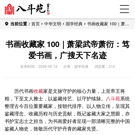
当前位置：
首页
中华文明
国学经典
书画收藏家 100｜萧梁
武帝萧衍：笃爱书画，广搜天下名迹
书画收藏家 100｜萧梁武帝萧衍：笃
爱书画，广搜天下名迹
发布时间：2026-05-12
分类：
国学经典
浏览量：212
历代书画
收藏
家是文脉守护的核心力量，上至帝王将
相，下至文人雅士，以鉴藏传艺、以守护续脉。
八斗苑
系统
整理古今百位重要藏家，按朝代排序、以人物立传，呈现其
鉴藏理念、收藏历程与历史贡献，既记鉴藏大家之慧眼，亦
书护宝志士之担当，为书画爱好者呈现一部清晰完整的中国
鉴藏人物史，致敬历代守护丹青的藏家先贤。