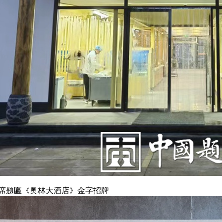
席题匾《奥林大酒店》金字招牌