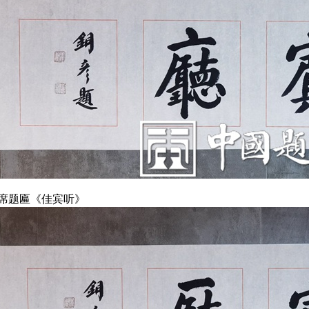
席题匾《佳宾听》