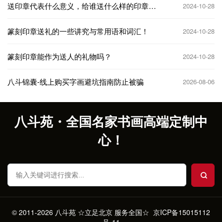
送印章代表什么意义，给谁送什么样的印章
2024-10-28
好？
篆刻印章送礼的一些讲究与常用语和词汇！
2024-10-28
篆刻印章能作为送人的礼物吗？
2024-10-28
八斗锦囊-线上购买字画避坑指南防止被骗
2026-08-06
八斗苑・全国名家书画高端定制中
心！
© 2011-2026 八斗苑 ☆立足北京 服务全国☆
京ICP备15015112
号-11