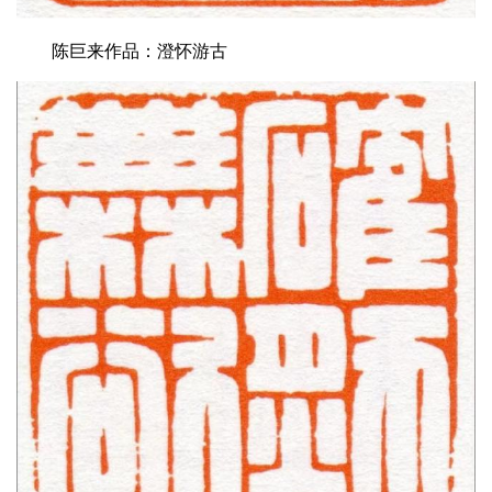
陈巨来作品：澄怀游古