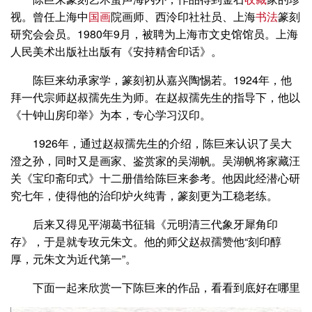
视。曾任上海中
国画
院画师、西泠印社社员、上海
书法
篆刻
研究会会员。1980年9月，被聘为上海市文史馆馆员。上海
人民美术出版社出版有《安持精舍印话》。
陈巨来幼承家学，篆刻初从嘉兴陶惕若。1924年，他
拜一代宗师赵叔孺先生为师。在赵叔孺先生的指导下，他以
《十钟山房印举》为本，专心学习汉印。
1926年，通过赵叔孺先生的介绍，陈巨来认识了吴大
澄之孙，同时又是画家、鉴赏家的吴湖帆。吴湖帆将家藏汪
关《宝印斋印式》十二册借给陈巨来参考。他因此经潜心研
究七年，使得他的治印炉火纯青，篆刻更为工稳老练。
后来又得见平湖葛书征辑《元明清三代象牙犀角印
存》，于是就专玫元朱文。他的师父赵叔孺赞他“刻印醇
厚，元朱文为近代第一”。
下面一起来欣赏一下陈巨来的作品，看看到底好在哪里