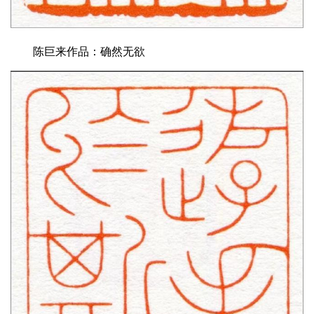
陈巨来作品：确然无欲