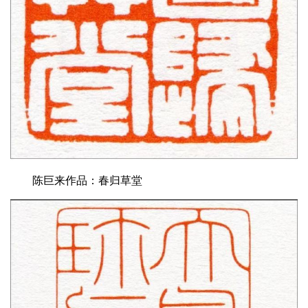
陈巨来作品：春归草堂