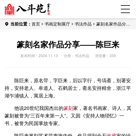
当前位置：
首页
书画定制展厅
书法作品
篆刻名家作品分享
——陈巨来
篆刻名家作品分享——陈巨来
发布时间：2024-11-13
分类：
书法作品
浏览量：335
陈巨来，原名斝，字巨来，后以字行，号塙斋，别署安
持，安持老人、牟道人、石鹤居士，斋名安持精舍，浙江平
湖乍浦镇人，寓居上海。
他说20世纪我国杰出的
篆刻
家，著名书画家、诗人，其
篆刻被誉为“三百年来第一人”。又因《安持人物琐忆》一
书，被誉为民国掌故专家。
陈巨来篆刻艺术蜚声海内外，作品得到金石
收藏
家的珍