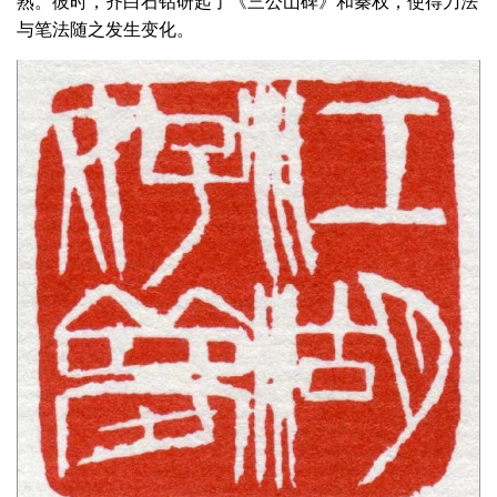
熟。彼时，齐白石钻研起了《三公山碑》和秦权，使得刀法
与笔法随之发生变化。