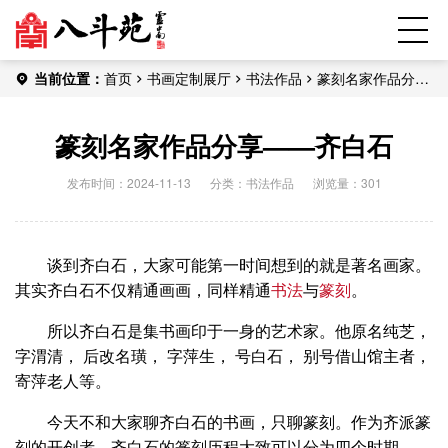
当前位置：
首页
书画定制展厅
书法作品
篆刻名家作品分享
——齐白石
篆刻名家作品分享——齐白石
发布时间：2024-11-13
分类：
书法作品
浏览量：301
谈到齐白石，大家可能第一时间想到的就是著名画家。
其实齐白石不仅精通画画，同样精通
书法
与
篆刻
。
所以齐白石是集书画印于一身的艺术家。他原名纯芝，
字渭清， 后改名璜， 字萍生， 号白石， 别号借山馆主者，
寄萍老人等。
今天不和大家聊齐白石的书画，只聊篆刻。作为齐派篆
刻的开创者，齐白石的篆刻历程大致可以分为四个时期。