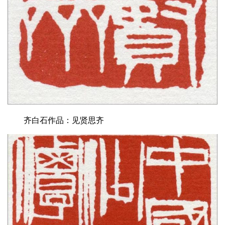
齐白石作品：见贤思齐