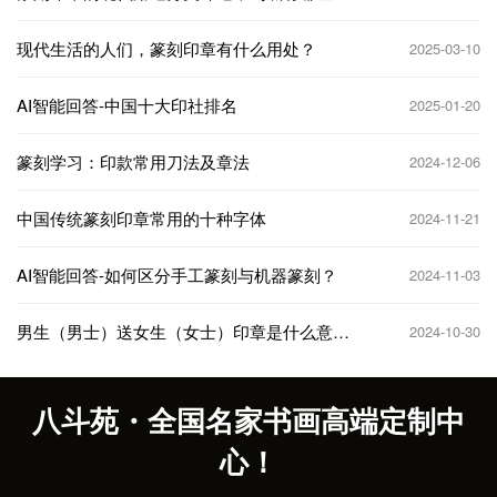
现代生活的人们，篆刻印章有什么用处？
2025-03-10
AI智能回答-中国十大印社‌排名
2025-01-20
篆刻学习：印款常用刀法及章法
2024-12-06
中国传统篆刻印章常用的十种字体
2024-11-21
AI智能回答-如何区分手工篆刻与机器篆刻？
2024-11-03
男生（男士）送女生（女士）印章是什么意
2024-10-30
思，代表什么意义❓
八斗苑・全国名家书画高端定制中
心！