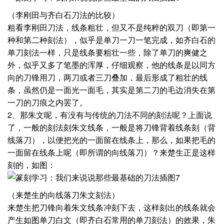
（李刚田与齐白石刀法的比较）
粗看李刚田刀法，线条粗壮，但又不是纯粹的双刀（即第一
种和第二种刻法），似乎是单刀一刀一笔完成，如齐白石的
单刀刻法一样，只是线条要粗壮一些，除了单刀的爽健之
外，似乎又多了笔墨的浑厚，仔细观察，他的线条是以同方
向的刀锋用刀，两刀或者三刀叠加，最后形成了粗壮的线
条，虽然仍是一面光一面毛，其实是第二刀的毛边消失在第
一刀的刀痕之内罢了。
2、那朱文呢，有没有与传统的刀法不同的刻法呢？上面说
了，一般的刻法刻朱文线条，一般是将刀锋背着线条刻（背
线落刀），以便把光的一面留在线条上，那么，如果把毛的
一面留在线条上呢（即所谓的向线落刀）？来楚生正是这样
刻的，如图：
（来楚生的向线落刀朱文刻法）
来楚生把刀锋向着朱文线条冲刻下去，这样刻出的线条就会
产生如图单刀白文（即齐白石常用的单刀刻法）的效果，朱