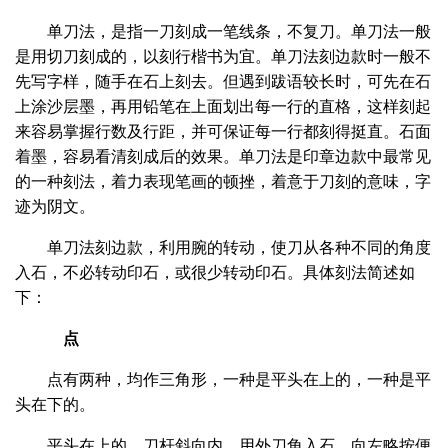
单刀法，是指一刀刻成一笔线条，不复刀。单刀法一般
是用切刀刻成的，以刻行楷书为宜。单刀法刻边款时一般不
先写字样，随手在石上刻去。但遇到跋语较长时，可先在石
上涂沙层墨，再用铅笔在上面划出每一行的直格，这样刻起
来容易掌握行数及行距，并可保证每一行都刻得挺直。石面
着墨，容易看清刻成后的效果。单刀法是印章边款中最常见
的一种刻法，着力表现笔画的顿挫，着意于刀刻的意味，字
迹为阴文。
单刀法刻边款，利用腕的转动，使刀从各种不同的角度
入石，不必转动印石，或很少转动印石。具体刻法简述如
下：
点
点有两种，均作三角形，一种是平头在上的，一种是平
头在下的。
平头在上的，刀杆斜向内，用外刀角入石，向左略按便