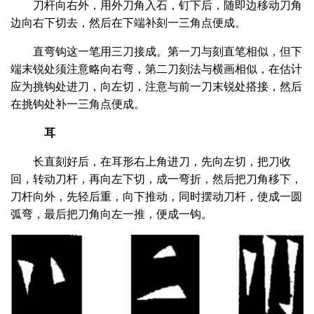
刀杆向右外，用外刀角入石，钉下后，随即边移动刀角
边向右下切去，然后在下端补刻一三角点便成。
直弯钩这一笔用三刀接成。第一刀与刻直笔相似，但下
端末锐处须注意略向右弯，第二刀刻法与横画相似，在估计
应为挑钩处进刀，向左切，注意与前一刀末锐处搭接，然后
在挑钩处补一三角点便成。
耳
长直刻好后，在耳形右上角进刀，先向左切，把刀收
回，转动刀杆，再向左下切，成一弯折，然后把刀角移下，
刀杆向外，先轻后重，向下推动，同时摆动刀杆，使成一圆
弧弯，最后把刀角向左一推，便成一钩。