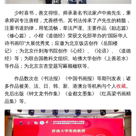
少时喜书，善文得悟。师承著名书法家卢中南先生，秉
承师训专注唐楷，尤善榜书。其书法传承了卢先生的精髓，
注重书道韵律，用笔流畅，章法严谨。主要作品《励志篇》
《修心篇》。小楷《道德经》荣获文化部举办的“国际华人
诗书画印”大展优秀奖；应邀为北京饭店创作《岳阳楼
记》；为北京什刹海书院创作《心经》、《论语》、《道德
经》等；为联合国教科文组织、哈佛大学创作《上善若水》
等作品；为北京京杏堂题写匾额楹联等。
作品数次在《书法报》《中国书画报》等期刊发表；诸
多作品被美、法、日、韩、新、港澳台等机构与个人
收藏
。
先后出版《钟文龙书作集》《金都文墨集》《红高梁书画精
品集》等。