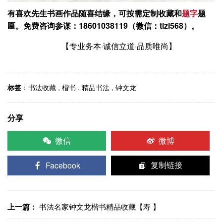
有喜欢先生书画作品随喜结缘，可按需定制收藏和
题字
题
匾。
免费咨询参谋：18601038119（微信：tizi568）。
【专业务本·诚信立道·品质唯尚】
标签
：
书法收藏
,
楷书
,
精品书法
,
钟文龙
分享
微信
微博
Facebook
复制链接
上一篇：
书法名家钟文龙楷书精品收藏【寿 】