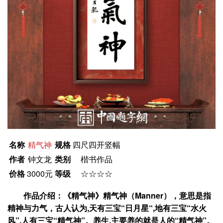
名称
精气神
规格
四尺四开竖幅
作者
钟文龙
类别
楷书作品
价格
3000元
等级
☆☆☆☆
作品介绍：《精气神》精气神（Manner），意思是指
精神与力气，古人认为,天有三宝“日月星“,地有三宝“水火
风”,人有三宝“精气神”。养生,主要养的就是人的“精气神”。