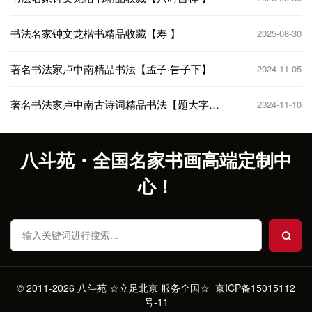
书法名家钟文龙楷书精品收藏【寿 】
2025-08-30
著名书法家卢中南精品书法【孟子·告子下】
2024-11-05
著名书法家卢中南古诗词精品书法【题大字兰
2024-11-10
亭】
八斗苑・全国名家书画高端定制中
心！
© 2011-2026 八斗苑 ☆立足北京 服务全国☆
京ICP备15015112
号-11