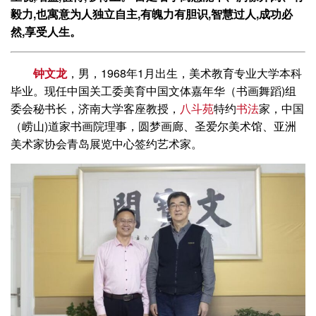
毅力,也寓意为人独立自主,有魄力有胆识,智慧过人,成功必
然,享受人生。
钟文龙
，男，1968年1月出生，美术教育专业大学本科
毕业。现任中国关工委美育中国文体嘉年华（书画舞蹈)组
委会秘书长，济南大学客座教授，
八斗苑
特约
书法
家，中国
（崂山)道家书画院理事，圆梦画廊、圣爱尔美术馆、亚洲
美术家协会青岛展览中心签约艺术家。