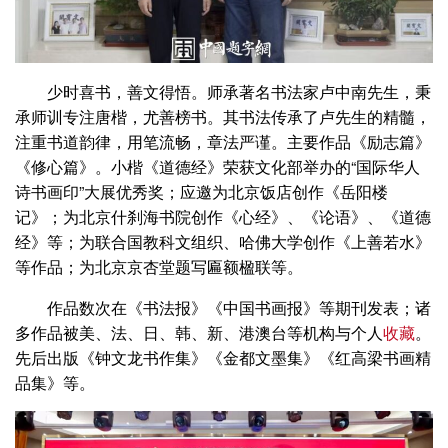
少时喜书，善文得悟。师承著名书法家卢中南先生，秉
承师训专注唐楷，尤善榜书。其书法传承了卢先生的精髓，
注重书道韵律，用笔流畅，章法严谨。主要作品《励志篇》
《修心篇》。小楷《道德经》荣获文化部举办的“国际华人
诗书画印”大展优秀奖；应邀为北京饭店创作《岳阳楼
记》；为北京什刹海书院创作《心经》、《论语》、《道德
经》等；为联合国教科文组织、哈佛大学创作《上善若水》
等作品；为北京京杏堂题写匾额楹联等。
作品数次在《书法报》《中国书画报》等期刊发表；诸
多作品被美、法、日、韩、新、港澳台等机构与个人
收藏
。
先后出版《钟文龙书作集》《金都文墨集》《红高梁书画精
品集》等。