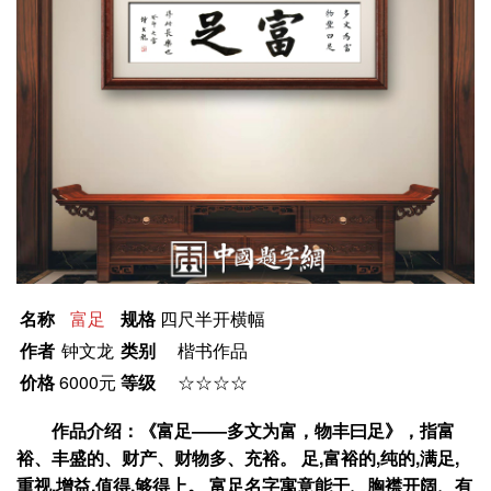
名称
富足
规格
四尺半开横幅
作者
钟文龙
类别
楷书作品
价格
6000元
等级
☆☆☆☆
作品介绍：《富足——多文为富，物丰曰足》，指富
裕、丰盛的、财产、财物多、充裕。 足,富裕的,纯的,满足,
重视,增益,值得,够得上。 富足名字寓意能干、胸襟开阔、有