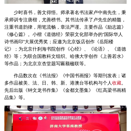
少时喜书，善文得悟。师承著名书法家卢中南先生，秉
承师训专注唐楷，尤善榜书。其书法传承了卢先生的精髓，
注重书道韵律，用笔流畅，章法严谨。主要作品《励志篇》
《修心篇》。小楷《道德经》荣获文化部举办的“国际华人
诗书画印”大展优秀奖；应邀为北京饭店创作《岳阳楼
记》；为北京什刹海书院创作《心经》、《论语》、《道德
经》等；为联合国教科文组织、哈佛大学创作《上善若水》
等作品；为北京京杏堂题写匾额楹联等。
作品数次在《书法报》《中国书画报》等期刊发表；诸
多作品被美、法、日、韩、新、港澳台等机构与个人
收藏
。
先后出版《钟文龙书作集》《金都文墨集》《红高梁书画精
品集》等。