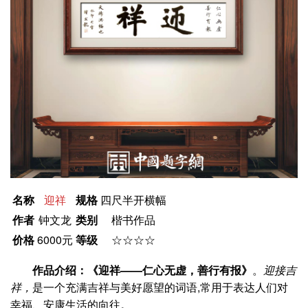
名称
迎祥
规格
四尺半开横幅
作者
钟文龙
类别
楷书作品
价格
6000元
等级
☆☆☆☆
作品介绍：《迎祥——仁心无虚，善行有报》
。
迎接吉
祥，
是一个充满吉祥与美好愿望的词语,常用于表达人们对
幸福、安康生活的向往。