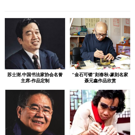
苏士澍.中国书法家协会名誉
“金石可镂”刻春秋-篆刻名家
主席-作品定制
聂元鑫作品欣赏