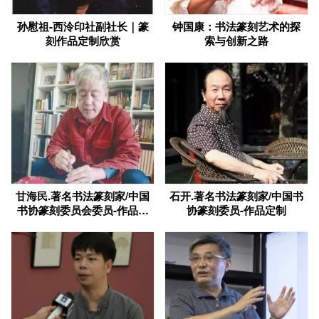
孙慰祖-西泠印社副社长｜篆
钟国康：书法篆刻艺术的探
刻作品定制欣赏
索与创新之路
甘海民.著名书法篆刻家/中国
石开.著名书法篆刻家/中国书
书协篆刻委员会委员-作品定
协篆刻委员-作品定制
制